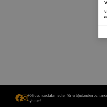
V
V
n
Följ oss i sociala medier för erbjudanden och and
nyheter!