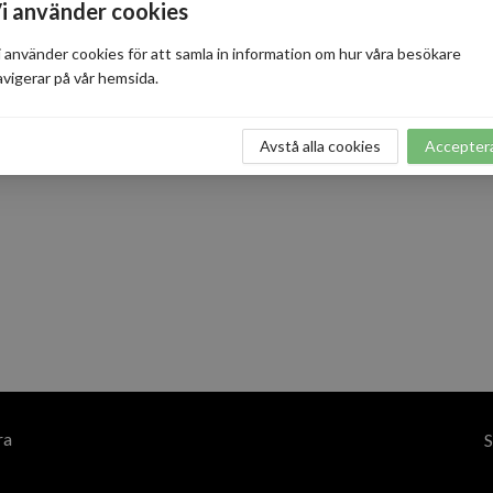
i använder cookies
i använder cookies för att samla in information om hur våra besökare
avigerar på vår hemsida.
Oj då, något gick snett när sidan skulle laddas!
Tillbaka till startsidan
Avstå alla cookies
Accepter
ra